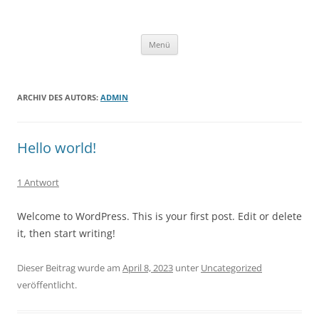
Zum
Inhalt
weckwarth.de
springen
Eine andere WordPress-Site.
Menü
ARCHIV DES AUTORS:
ADMIN
Hello world!
1 Antwort
Welcome to WordPress. This is your first post. Edit or delete
it, then start writing!
Dieser Beitrag wurde am
April 8, 2023
unter
Uncategorized
veröffentlicht.